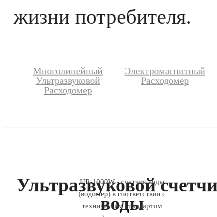
жизни потребителя.
Многолинейный
Электромагнитный
Ультразвуковой
Расходомер
Расходомер
Ультразвуковой счетч
UR-1000W - счетчик воды
(водомер) в соответствии с
воды
техническим стандартом