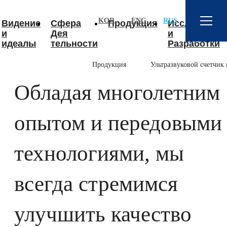
서브 내용 영역 바로가기
KOR
ENG
RUS
Видение
Сфера
Продукция
Исследован
и
Дея
и
идеалы
тельности
Разработки
Продукция
Ультразвуковой счетчик
Обладая многолетним
опытом и передовыми
технологиями, мы
всегда стремимся
улучшить качество