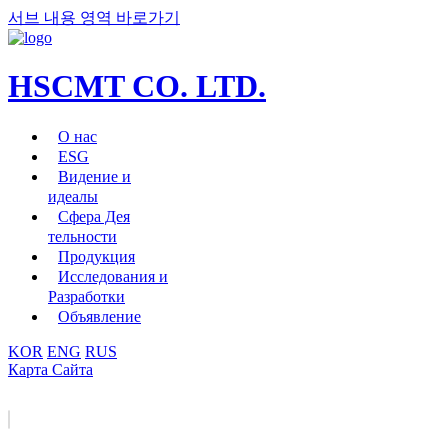
서브 내용 영역 바로가기
HSCMT СО. LTD.
О нас
ESG
Видение и
идеалы
Сфера Дея
тельности
Продукция
Исследования и
Разработки
Объявление
KOR
ENG
RUS
Карта Сайта