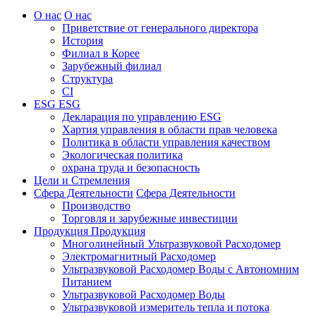
О нас
О нас
Приветствие от генерального директора
История
Филиал в Корее
Зарубежный филиал
Структура
CI
ESG
ESG
Декларация по управлению ESG
Хартия управления в области прав человека
Политика в области управления качеством
Экологическая политика
охрана труда и безопасность
Цели и Стремления
Сфера Деятельности
Сфера Деятельности
Производство
Торговля и зарубежные инвестиции
Продукция
Продукция
Многолинейный Ультразвуковой Расходомер
Электромагнитный Расходомер
Ультразвуковой Расходомер Воды с Автономним
Питанием
Ультразвуковой Расходомер Воды
Ультразвуковой измеритель тепла и потока