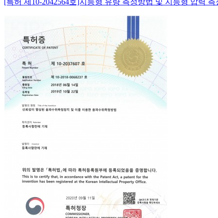
[특허 제10-2042564호]지능형 유량 측정방법 및 지능형 압력 