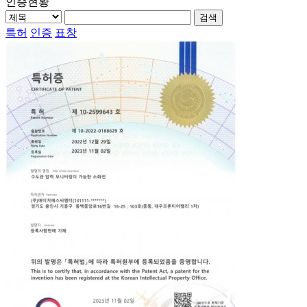
인증현황
검색
특허
인증
표창