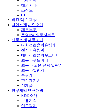
국내지사
해외지사
조직도
CI
비전 및 인재상
사업소개
사업소개
제조부문
무역&해외투자부문
제품소개
제품소개
다회선초음파유량계
전자기유량계
배터리초음파수도미터
초음파수도미터
초음파 고온 유량 열량계
초음파열량계
수위계
현장계기반
신제품
연구개발
연구개발
R&D소개
보유기술
연구과제