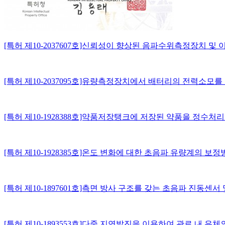
[특허 제10-2037607호]신뢰성이 향상된 음파수위측정장치 
[특허 제10-2037095호]유량측정장치에서 배터리의 전력소모
[특허 제10-1928388호]약품저장탱크에 저장된 약품을 정
[특허 제10-1928385호]온도 변화에 대한 초음파 유량계의 보정
[특허 제10-1897601호]측면 방사 구조를 갖는 초음파 진동
[특허 제10-1893553호]다중 지연발진을 이용하여 관로 내 