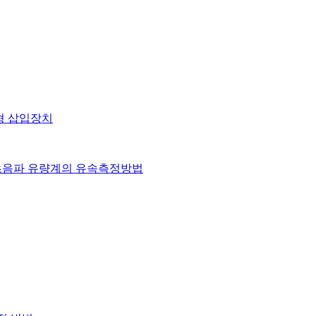
장형 삽입장치
는 초음파 유량계의 유속측정방법